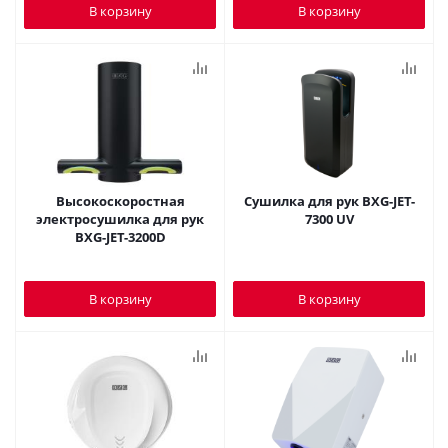
В корзину
В корзину
Высокоскоростная
Сушилка для рук BXG-JET-
электросушилка для рук
7300 UV
BXG-JET-3200D
В корзину
В корзину