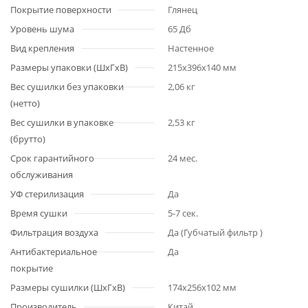
Покрытие поверхности
Глянец
Уровень шума
65 Дб
Вид крепления
Настенное
Размеры упаковки (ШхГхВ)
215х396х140 мм
Вес сушилки без упаковки
2,06 кг
(нетто)
Вес сушилки в упаковке
2,53 кг
(брутто)
Срок гарантийного
24 мес.
обслуживания
УФ стерилизация
Да
Время сушки
5-7 сек.
Фильтрация воздуха
Да (Губчатый фильтр )
Антибактериальное
Да
покрытие
Размеры сушилки (ШхГхВ)
174х256х102 мм
Производитель
Китай