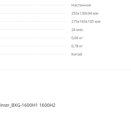
Настенное
255х130х94 мм
275х165х105 мм
24 мес.
0,66 кг
0,78 кг
Китай
nstr_BXG-1600H1 1600H2
б