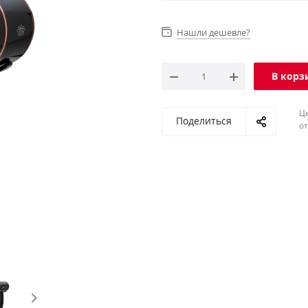
благородном черном цвете.
Нашли дешевле?
В корз
Ц
Поделиться
о