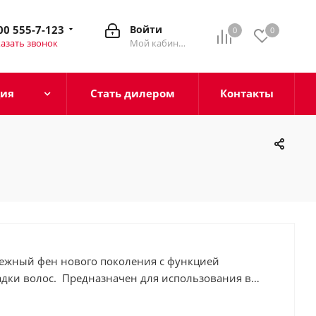
00 555-7-123
Войти
0
0
азать звонок
Мой кабинет
ция
Стать дилером
Контакты
жный фен нового поколения с функцией
адки волос. Предназначен для использования в
и отелей. Фен с настенным держателем для
ации. Выполнен из высокопрочного пластика ABS в