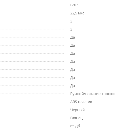
IPX 1
22,5 м/с
3
3
Да
Да
Да
Да
Да
Да
Да
Ручной/нажатие кнопки
ABS-пластик
Черный
Глянец
65 Дб