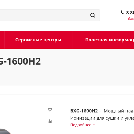
8 8
Зак
Сервисные центры
Полезная информа
G-1600H2
BXG-1600Н2
– Мощный наде
Ионизации для сушки и укл
номерных фондах гостиниц 
Подробнее
удобной и компактной фикс