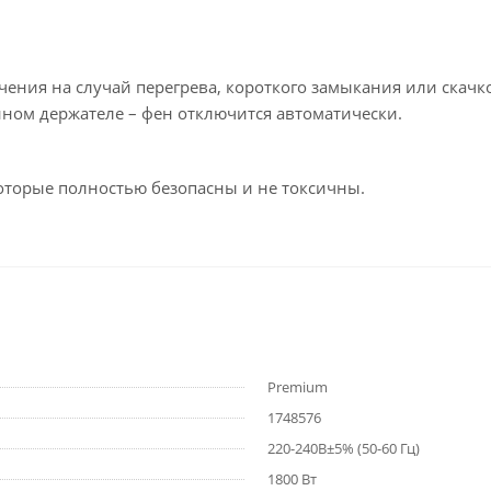
ния на случай перегрева, короткого замыкания или скачко
нном держателе – фен отключится автоматически.
оторые полностью безопасны и не токсичны.
Premium
1748576
220-240В±5% (50-60 Гц)
1800 Вт