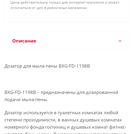
3 уровня дозировки - 0,5 мл/ 1,0 мл/ 2,5 мл.
Цена действительна только для интернет-магазина и может
отличаться от цен в розничных магазинах
BXG-FD-1198B – выполнен в благородном черном
цвете с глянцевым оттенком.
Описание
Особенности:
· Изготовлен из ударопрочного пластика АВS.
Дозатор для мыла-пены BXG-FD-1198B
· Смотровое окно позволяет контролировать
уровень жидкости в дозаторе.
· Надежная система подачи мыла-пены
BXG-FD-1198B – предназначены для дозированной
исключает протекание дозатора. Ресурс помпы
подачи мыла-пены.
минимум 1 000 000 нажатий.
· Закрывается на ключ (металл), что
Дозатор используется в туалетных комнатах любой
предотвращает попадание инородных предметов
степени проходимости, в ванных душевых комнатах
в резервуар.
номерного фонда гостиниц и душевых комнат фитнес-
· Возможность замены дозировочного