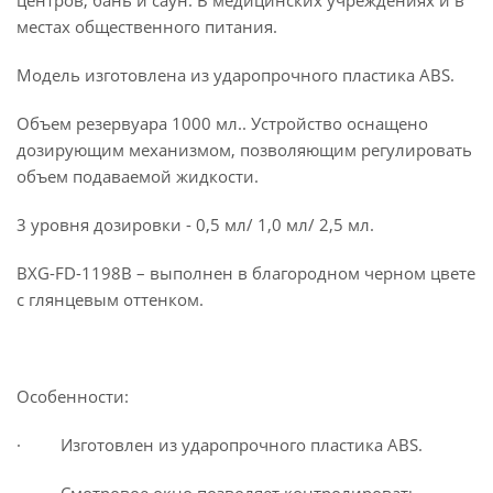
центров, бань и саун. В медицинских учреждениях и в
клапана и клавиши подачи мыла.
местах общественного питания.
· Съемный резервуар для мыла-пены делает
Модель изготовлена из ударопрочного пластика ABS.
обслуживание дозатора простым и удобным.
Объем резервуара 1000 мл.. Устройство оснащено
· Уникальность дозатора в том, что он
дозирующим механизмом, позволяющим регулировать
оснащен встроенной системой приготовления
объем подаваемой жидкости.
мыла-пены. Система подачи способна
· Экономичное расходование - регулировка
преобразовывать мыло-пену из жидкого мыла и
3 уровня дозировки - 0,5 мл/ 1,0 мл/ 2,5 мл.
дозирования от 0,5 мл. до 2,5 мл.
воды (в процентном соотношении соответственно
30/70). Это позволяет потребителю в
BXG-FD-1198B – выполнен в благородном черном цвете
· Настенное крепление
значительной степени экономить на расходных
с глянцевым оттенком.
материалах. Но при этом, потребитель , в качестве
расходного материала также может использовать
· Наличие установочного шаблона упрощает
и готовое мыло-пену.
монтаж и существенно сокращает время
Особенности:
установки.
· Изготовлен из ударопрочного пластика АВS.