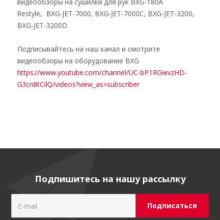
видеообзоры на сушилки для рук BXG-180A
Restyle, BXG-JET-7000, BXG-JET-7000C, BXG-JET-3200,
BXG-JET-3200D.
Подписывайтесь на наш канал и смотрите
видеообзоры на оборудование BXG
https://www.youtube.com/channel/UC-bP1RGwvzHD-
G3cn8tCilQ/videos?view_as=subscriber
Подпишитесь на нашу рассылку