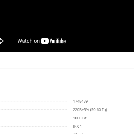
1748489
220В±5% (50-60 Гц)
1000 Вт
IPX 1