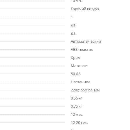
10 м/с
Горячий воздух
1
Да
Да
Автоматический
ABS-пластик
Хром
Матовое
50 Дб
Настенное
220x155x155 мм
0,56 кг
0,75 кг
12 мес.
12-20 сек.