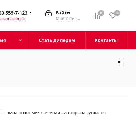
00 555-7-123
Войти
0
0
азать звонок
Мой кабинет
ция
Стать дилером
Контакты
C
- самая экономичная и миниатюрная сушилка.