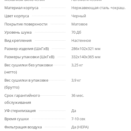
Материал корпуса
Нержавеющая сталь +окраш.
Цвет корпуса
Черный
Покрытие поверхности
Матовое
Уровень шума
70 Дб
Вид крепления
Настенное
Размер изделия (ШхГхВ)
286x102x321 мм
Размеры упаковки (ШхГхВ)
332х140х365 мм
Вес сушилки без упаковки
3,25 кг
(нетто)
Вес сушилки в упаковке
3,9 кг
(брутто)
Срок гарантийного
36 мес.
обслуживания
УФ стерилизация
Да
Время сушки
7-10 сек
Фильтрация воздуха
Да (НЕРА)