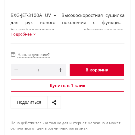
BXG-JET-3100А UV – Высокоскоростная сушилка
для рук нового поколения с функцией
Ультрафиолетового обеззараживания.
Подробнее
Антивандальный корпус сушилки изготовлен из
нержавеющей высококачественной стали марки
304, устойчивой к физическому и химическому
Нашли дешевле?
воздействию.
В корзину
Купить в 1 клик
Поделиться
Цена действительна только для интернет-магазина и может
отличаться от цен в розничных магазинах