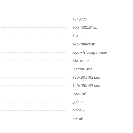
1748775
800 (400x2) мл
1 мл
ABS-пластик
Хром/прозрачный
Матовое
Настенное
135x90х192 мм
140х95х195 мм
Ручной
0,44 кг
0,505 кг
Китай