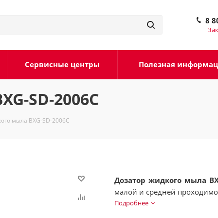
8 8
Зак
Сервисные центры
Полезная информа
XG-SD-2006C
кого мыла BXG-SD-2006C
Дозатор жидкого мыла BX
малой и средней проходимо
Подробнее