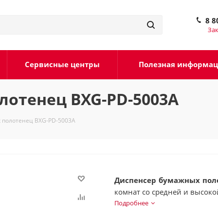
8 8
Зак
Сервисные центры
Полезная информа
лотенец BXG-PD-5003A
 полотенец BXG-PD-5003A
Диспенсер бумажных поло
комнат со средней и высок
Подробнее