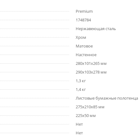
Premium
1748784
Нержавеющая сталь
Хром
Матовое
Настенное
280x101x265 мм
290x103x278 мм
1,3 кг
1,4 кг
Листовые бумажные полотенца Z
275x210x85 мм
225x50 мм
Нет
Нет