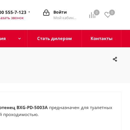
00 555-7-123
Войти
0
0
азать звонок
Мой кабинет
ция
Стать дилером
Контакты
тенец BXG-PD-5003A
предназначен для туалетных
ой проходимостью.