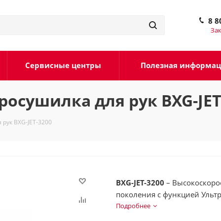
8 8
Зак
Сервисные центры
Полезная информа
росушилка для рук BXG-JET
 рук BXG-JET-3200
BXG-JET-3200
– Высокоскоростная электросушилка сушилка для рук нового
поколения с функцией Ультрафи
выполнена из высокопрочног
Подробнее
глянцевым оттенком.