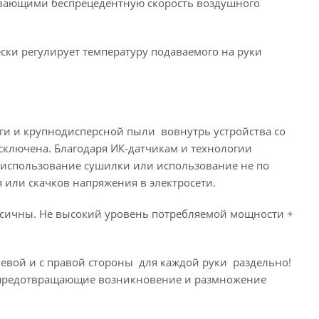
вающими беспрецедентную скорость воздушного
ески регулирует температуру подаваемого на руки
ги и крупнодисперсной пыли вовнутрь устройства со
сключена. Благодаря ИК-датчикам и технологии
 использование сушилки или использование не по
 или скачков напряжения в электросети.
ксичны. Не высокий уровень потребляемой мощности +
левой и с правой стороны для каждой руки раздельно!
 предотвращающие возникновение и размножение