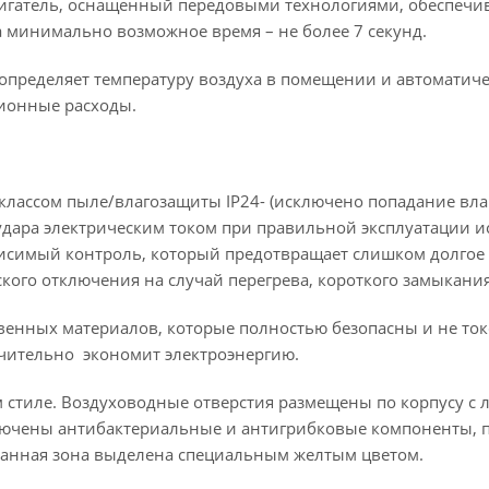
гатель, оснащенный передовыми технологиями, обеспечи
за минимально возможное время – не более 7 секунд.
я определяет температуру воздуха в помещении и автоматич
ционные расходы.
лассом пыле/влагозащиты IP24- (исключено попадание вла
удара электрическим током при правильной эксплуатации и
исимый контроль, который предотвращает слишком долгое
ого отключения на случай перегрева, короткого замыкания
венных материалов, которые полностью безопасны и не то
начительно экономит электроэнергию.
стиле. Воздуховодные отверстия размещены по корпусу с 
ключены антибактериальные и антигрибковые компоненты,
 Данная зона выделена специальным желтым цветом.