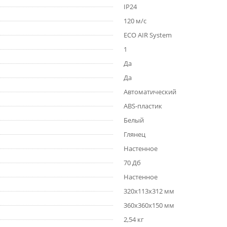
IP24
120 м/с
ECO AIR System
1
Да
Да
Автоматический
ABS-пластик
Белый
Глянец
Настенное
70 Дб
Настенное
320х113х312 мм
360х360х150 мм
2,54 кг