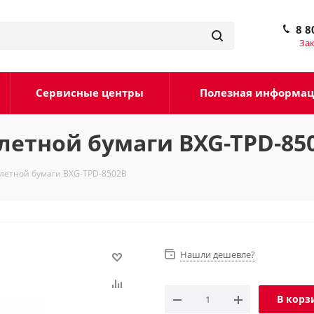
8 8
Зак
Сервисные центры
Полезная информа
летной бумаги BXG-TPD-85
летной бумаги BXG-TPD-8502В
Нашли дешевле?
В корз