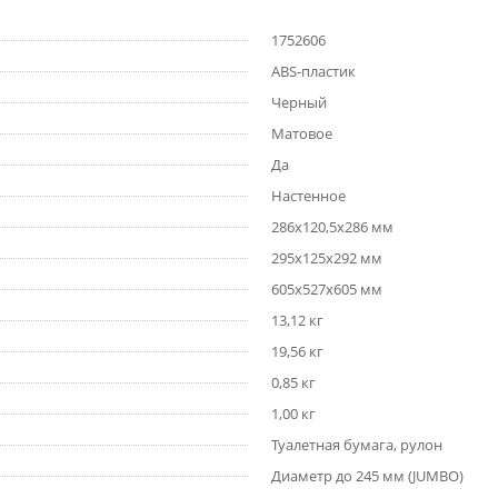
1752606
ABS-пластик
Черный
Матовое
Да
Настенное
286х120,5х286 мм
295х125х292 мм
605х527х605 мм
13,12 кг
19,56 кг
0,85 кг
1,00 кг
Туалетная бумага, рулон
Диаметр до 245 мм (JUMBO)