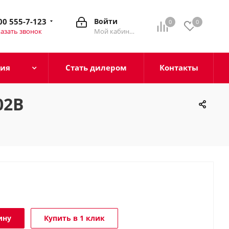
00 555-7-123
Войти
0
0
азать звонок
Мой кабинет
ция
Стать дилером
Контакты
02В
ину
Купить в 1 клик